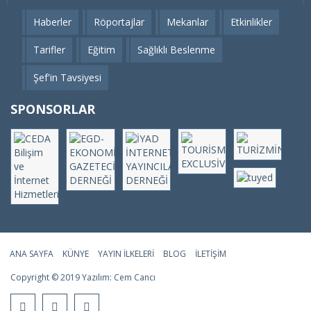
Haberler
Röportajlar
Mekanlar
Etkinlikler
Tarifler
Eğitim
Sağlıklı Beslenme
Şef'in Tavsiyesi
SPONSORLAR
ANA SAYFA
KÜNYE
YAYIN İLKELERI
BLOG
İLETIŞIM
Copyright © 2019 Yazılım:
Cem Cancı