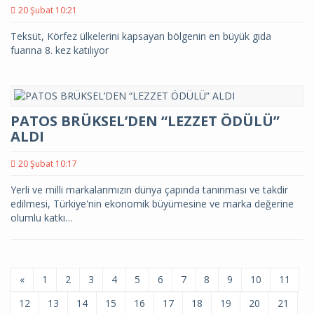
20 Şubat 10:21
Teksüt, Körfez ülkelerini kapsayan bölgenin en büyük gıda
fuarına 8. kez katılıyor
PATOS BRÜKSEL’DEN “LEZZET ÖDÜLÜ”
ALDI
20 Şubat 10:17
Yerli ve milli markalarımızın dünya çapında tanınması ve takdir
edilmesi, Türkiye'nin ekonomik büyümesine ve marka değerine
olumlu katkı…
«
1
2
3
4
5
6
7
8
9
10
11
12
13
14
15
16
17
18
19
20
21