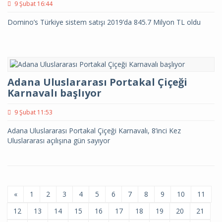
9 Şubat 16:44
Domino’s Türkiye sistem satışı 2019’da 845.7 Milyon TL oldu
Adana Uluslararası Portakal Çiçeği
Karnavalı başlıyor
9 Şubat 11:53
Adana Uluslararası Portakal Çiçeği Karnavalı, 8’inci Kez
Uluslararası açılışına gün sayıyor
«
1
2
3
4
5
6
7
8
9
10
11
12
13
14
15
16
17
18
19
20
21