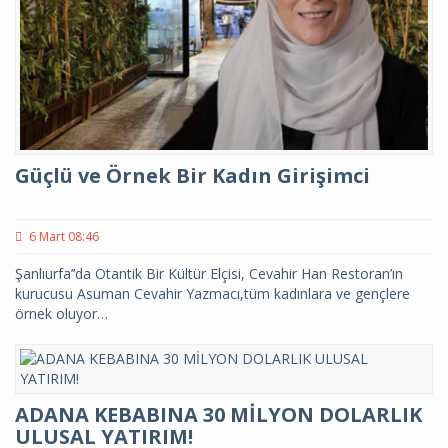
Güçlü ve Örnek Bir Kadın Girişimci
6 Mart 08:46
Şanlıurfa’’da Otantik Bir Kültür Elçisi, Cevahir Han Restoran’ın
kurucusu Asuman Cevahir Yazmacı,tüm kadınlara ve gençlere
örnek oluyor…
ADANA KEBABINA 30 MİLYON DOLARLIK
ULUSAL YATIRIM!