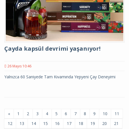
Çayda kapsül devrimi yaşanıyor!
26 Mayıs 10:46
Yalnızca 60 Saniyede Tam Kıvamında Yepyeni Çay Deneyimi
«
1
2
3
4
5
6
7
8
9
10
11
12
13
14
15
16
17
18
19
20
21