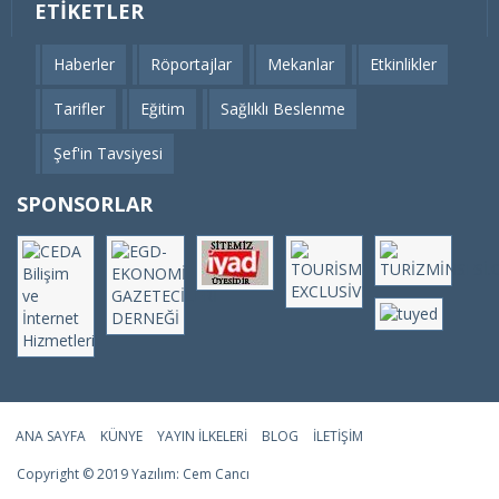
ETIKETLER
Haberler
Röportajlar
Mekanlar
Etkinlikler
Tarifler
Eğitim
Sağlıklı Beslenme
Şef'in Tavsiyesi
SPONSORLAR
ANA SAYFA
KÜNYE
YAYIN İLKELERI
BLOG
İLETIŞIM
Copyright © 2019 Yazılım:
Cem Cancı