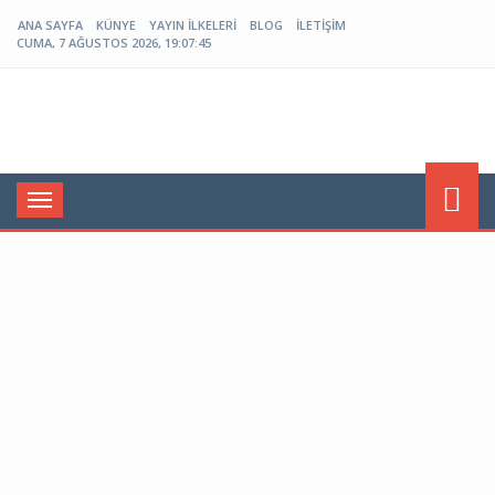
ANA SAYFA
KÜNYE
YAYIN İLKELERI
BLOG
İLETIŞIM
CUMA, 7 AĞUSTOS 2026, 19:07:46
Menü