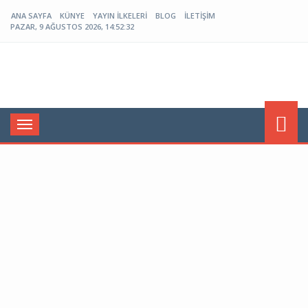
ANA SAYFA
KÜNYE
YAYIN İLKELERI
BLOG
İLETIŞIM
PAZAR, 9 AĞUSTOS 2026, 14:52:33
Menü