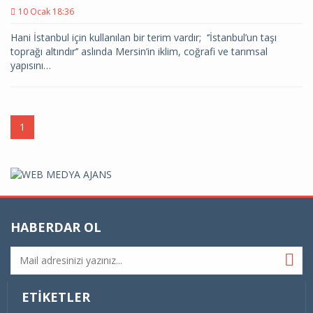
10 Ocak 18:36
Hani İstanbul için kullanılan bir terim vardır; ‘’İstanbul’un taşı
toprağı altındır’’ aslında Mersin’in iklim, coğrafi ve tarımsal
yapısını…
1
HABERDAR OL
ETIKETLER