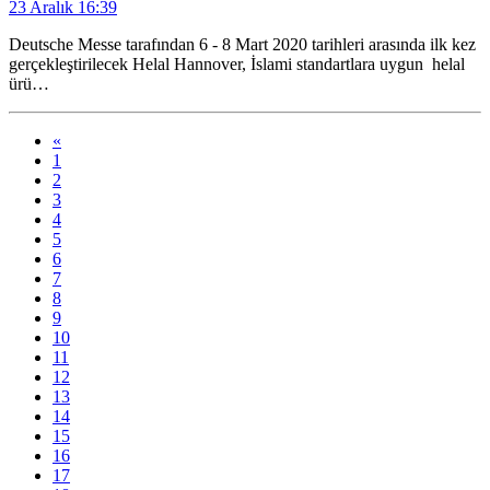
23 Aralık 16:39
Deutsche Messe tarafından 6 - 8 Mart 2020 tarihleri arasında ilk kez
gerçekleştirilecek Helal Hannover, İslami standartlara uygun helal
ürü…
«
1
2
3
4
5
6
7
8
9
10
11
12
13
14
15
16
17