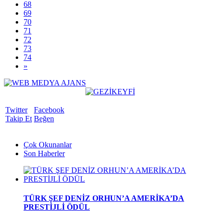
68
69
70
71
72
73
74
»
Twitter
Facebook
Takip Et
Beğen
Çok Okunanlar
Son Haberler
TÜRK ŞEF DENİZ ORHUN’A AMERİKA’DA
PRESTİJLİ ÖDÜL