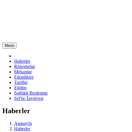
Menü
Haberler
Röportajlar
Mekanlar
Etkinlikler
Tarifler
Eğitim
Sağlıklı Beslenme
Şef'in Tavsiyesi
Haberler
Anasayfa
Haberler