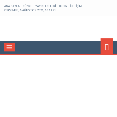
ANA SAYFA
KÜNYE
YAYIN İLKELERI
BLOG
İLETIŞIM
PERŞEMBE, 6 AĞUSTOS 2026, 10:14:21
Menü