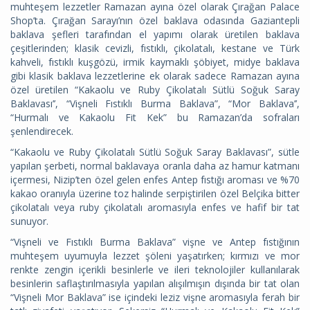
muhteşem lezzetler Ramazan ayına özel olarak Çırağan Palace
Shop’ta. Çırağan Sarayı’nın özel baklava odasında Gaziantepli
baklava şefleri tarafından el yapımı olarak üretilen baklava
çeşitlerinden; klasik cevizli, fıstıklı, çikolatalı, kestane ve Türk
kahveli, fıstıklı kuşgözü, irmik kaymaklı şöbiyet, midye baklava
gibi klasik baklava lezzetlerine ek olarak sadece Ramazan ayına
özel üretilen “Kakaolu ve Ruby Çikolatalı Sütlü Soğuk Saray
Baklavası’’, “Vişneli Fıstıklı Burma Baklava”, “Mor Baklava’’,
“Hurmalı ve Kakaolu Fit Kek” bu Ramazan’da sofraları
şenlendirecek.
“Kakaolu ve Ruby Çikolatalı Sütlü Soğuk Saray Baklavası”, sütle
yapılan şerbeti, normal baklavaya oranla daha az hamur katmanı
içermesi, Nizip’ten özel gelen enfes Antep fıstığı aroması ve %70
kakao oranıyla üzerine toz halinde serpiştirilen özel Belçika bitter
çikolatalı veya ruby çikolatalı aromasıyla enfes ve hafif bir tat
sunuyor.
“Vişneli ve Fıstıklı Burma Baklava” vişne ve Antep fıstığının
muhteşem uyumuyla lezzet şöleni yaşatırken; kırmızı ve mor
renkte zengin içerikli besinlerle ve ileri teknolojiler kullanılarak
besinlerin saflaştırılmasıyla yapılan alışılmışın dışında bir tat olan
“Vişneli Mor Baklava” ise içindeki leziz vişne aromasıyla ferah bir