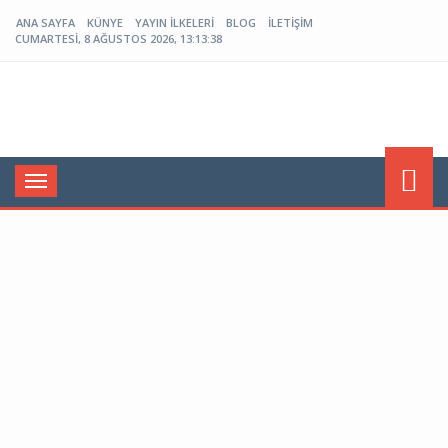
ANA SAYFA
KÜNYE
YAYIN İLKELERI
BLOG
İLETIŞIM
CUMARTESI, 8 AĞUSTOS 2026, 13:13:39
Menü