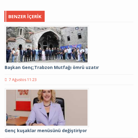
BENZER İÇERIK
Başkan Genç;Trabzon Mutfağı ömrü uzatır
7 Ağustos 11:23
Genç kuşaklar menüsünü değiştiriyor