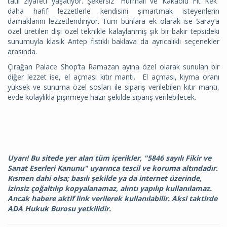
tatlı ziyafeti yaşatıyor. Şekersiz “Hurmalı ve Kakaolu Fit Kek”
daha hafif lezzetlerle kendisini şımartmak isteyenlerin
damaklarını lezzetlendiriyor. Tüm bunlara ek olarak ise Saray’a
özel üretilen dışı özel teknikle kalaylanmış şık bir bakır tepsideki
sunumuyla klasik Antep fıstıklı baklava da ayrıcalıklı seçenekler
arasında.
Çırağan Palace Shop’ta Ramazan ayına özel olarak sunulan bir
diğer lezzet ise, el açması kıtır mantı. El açması, kıyma oranı
yüksek ve sunuma özel sosları ile sipariş verilebilen kıtır mantı,
evde kolaylıkla pişirmeye hazır şekilde sipariş verilebilecek.
Uyarı! Bu sitede yer alan tüm içerikler, "5846 sayılı Fikir ve
Sanat Eserleri Kanunu" uyarınca tescil ve koruma altındadır.
Kısmen dahi olsa; basılı şekilde ya da internet üzerinde,
izinsiz çoğaltılıp kopyalanamaz, alıntı yapılıp kullanılamaz.
Ancak habere aktif link verilerek kullanılabilir. Aksi taktirde
ADA Hukuk Burosu yetkilidir.