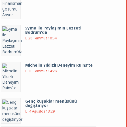
Syma ile Paylaşımın Lezzeti
Bodrum’da
28 Temmuz 10:54
Michelin Yıldızlı Deneyim Ruins’te
30 Temmuz 14:28
Genç kuşaklar menüsünü
değiştiriyor
4 Ağustos 13:29