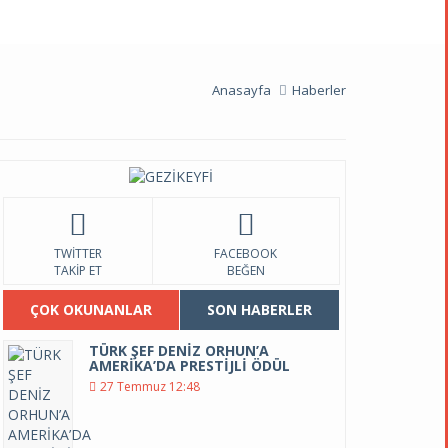
Anasayfa
Haberler
TWITTER
FACEBOOK
TAKIP ET
BEĞEN
ÇOK OKUNANLAR
SON HABERLER
TÜRK ŞEF DENİZ ORHUN’A
AMERİKA’DA PRESTİJLİ ÖDÜL
27 Temmuz 12:48