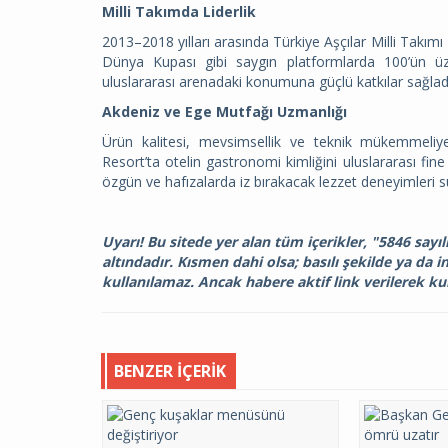
Milli Takımda Liderlik
2013–2018 yılları arasında Türkiye Aşçılar Milli Takımı
Dünya Kupası gibi saygın platformlarda 100’ün ü
uluslararası arenadaki konumuna güçlü katkılar sağlad
Akdeniz ve Ege Mutfağı Uzmanlığı
Ürün kalitesi, mevsimsellik ve teknik mükemmeliye
Resort’ta otelin gastronomi kimliğini uluslararası fine 
özgün ve hafızalarda iz bırakacak lezzet deneyimleri 
Uyarı! Bu sitede yer alan tüm içerikler, "5846 sayı
altındadır. Kısmen dahi olsa; basılı şekilde ya da i
kullanılamaz. Ancak habere aktif link verilerek kul
BENZER İÇERIK