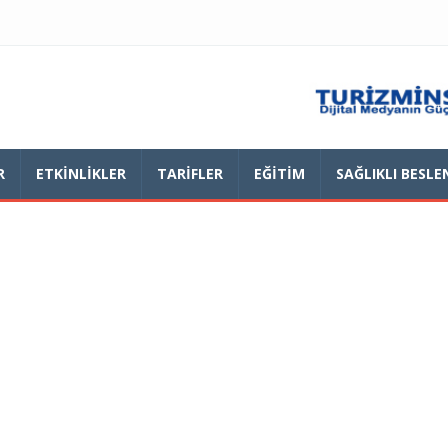
R
ETKINLIKLER
TARIFLER
EĞITIM
SAĞLIKLI BESL