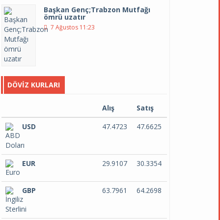
Başkan Genç;Trabzon Mutfağı
ömrü uzatır
7 Ağustos 11:23
DÖVIZ KURLARI
Alış
Satış
USD
47.4723
47.6625
EUR
29.9107
30.3354
GBP
63.7961
64.2698