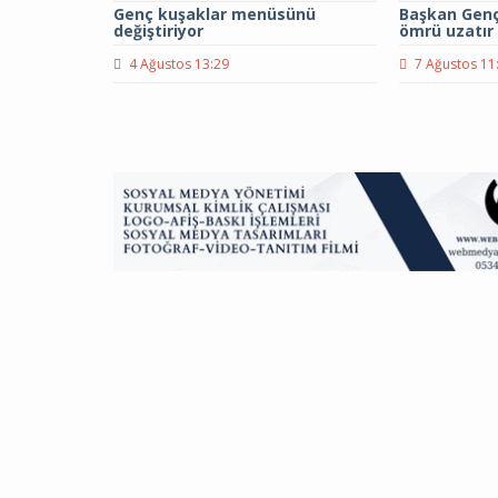
Genç kuşaklar menüsünü
Başkan Genç
değiştiriyor
ömrü uzatır
4 Ağustos 13:29
7 Ağustos 11