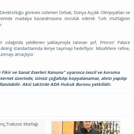
 Direktörlüğü görevini üstlenen Dırbalı, Dünya Aşçılık Olimpiyatları ve
zerinde madalya kazanılmasına öncülük ederek Türk mutfağının
ı.
t odağında şekillenen yaklaşımıyla tanınan şef, Princes’ Palace
dining standartlarında ileriye taşımayı hedefliyor. Misafirlere rafine,
sunmayı amaçlıyor.
lı Fikir ve Sanat Eserleri Kanunu" uyarınca tescil ve koruma
nternet üzerinde, izinsiz çoğaltılıp kopyalanamaz, alıntı yapılıp
lanılabilir. Aksi taktirde ADA Hukuk Burosu yetkilidir.