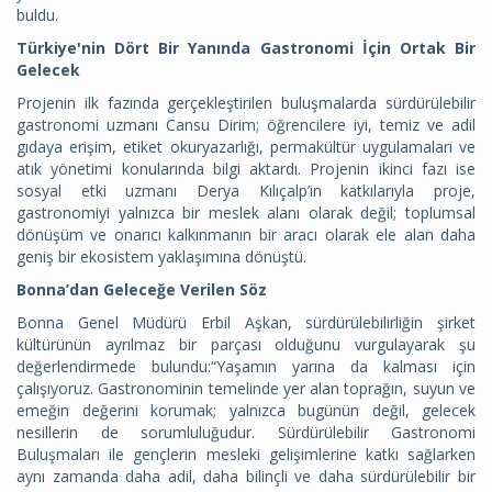
buldu.
Türkiye'nin Dört Bir Yanında Gastronomi İçin Ortak Bir
Gelecek
Projenin ilk fazında gerçekleştirilen buluşmalarda sürdürülebilir
gastronomi uzmanı Cansu Dirim; öğrencilere iyi, temiz ve adil
gıdaya erişim, etiket okuryazarlığı, permakültür uygulamaları ve
atık yönetimi konularında bilgi aktardı. Projenin ikinci fazı ise
sosyal etki uzmanı Derya Kılıçalp’in katkılarıyla proje,
gastronomiyi yalnızca bir meslek alanı olarak değil; toplumsal
dönüşüm ve onarıcı kalkınmanın bir aracı olarak ele alan daha
geniş bir ekosistem yaklaşımına dönüştü.
Bonna’dan Geleceğe Verilen Söz
Bonna Genel Müdürü Erbil Aşkan, sürdürülebilirliğin şirket
kültürünün ayrılmaz bir parçası olduğunu vurgulayarak şu
değerlendirmede bulundu:“Yaşamın yarına da kalması için
çalışıyoruz. Gastronominin temelinde yer alan toprağın, suyun ve
emeğin değerini korumak; yalnızca bugünün değil, gelecek
nesillerin de sorumluluğudur. Sürdürülebilir Gastronomi
Buluşmaları ile gençlerin mesleki gelişimlerine katkı sağlarken
aynı zamanda daha adil, daha bilinçli ve daha sürdürülebilir bir