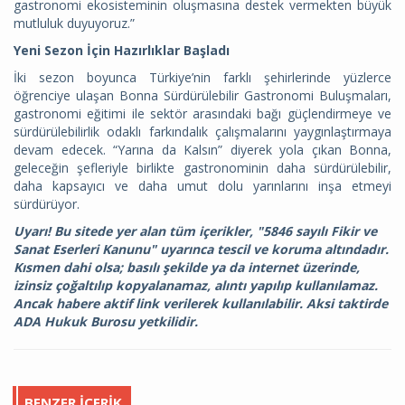
gastronomi ekosisteminin oluşmasına destek vermekten büyük
mutluluk duyuyoruz.”
Yeni Sezon İçin Hazırlıklar Başladı
İki sezon boyunca Türkiye’nin farklı şehirlerinde yüzlerce
öğrenciye ulaşan Bonna Sürdürülebilir Gastronomi Buluşmaları,
gastronomi eğitimi ile sektör arasındaki bağı güçlendirmeye ve
sürdürülebilirlik odaklı farkındalık çalışmalarını yaygınlaştırmaya
devam edecek. “Yarına da Kalsın” diyerek yola çıkan Bonna,
geleceğin şefleriyle birlikte gastronominin daha sürdürülebilir,
daha kapsayıcı ve daha umut dolu yarınlarını inşa etmeyi
sürdürüyor.
Uyarı! Bu sitede yer alan tüm içerikler, "5846 sayılı Fikir ve
Sanat Eserleri Kanunu" uyarınca tescil ve koruma altındadır.
Kısmen dahi olsa; basılı şekilde ya da internet üzerinde,
izinsiz çoğaltılıp kopyalanamaz, alıntı yapılıp kullanılamaz.
Ancak habere aktif link verilerek kullanılabilir. Aksi taktirde
ADA Hukuk Burosu yetkilidir.
BENZER İÇERIK