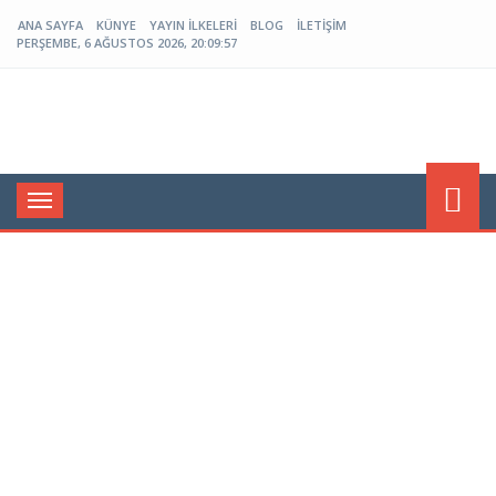
ANA SAYFA
KÜNYE
YAYIN İLKELERI
BLOG
İLETIŞIM
PERŞEMBE, 6 AĞUSTOS 2026, 20:09:58
Menü