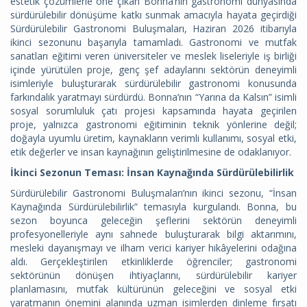
estetik çözümlerle öne çıkan Bonna’nın gastronomi dünyasında
sürdürülebilir dönüşüme katkı sunmak amacıyla hayata geçirdiği
Sürdürülebilir Gastronomi Buluşmaları, Haziran 2026 itibarıyla
ikinci sezonunu başarıyla tamamladı. Gastronomi ve mutfak
sanatları eğitimi veren üniversiteler ve meslek liseleriyle iş birliği
içinde yürütülen proje, genç şef adaylarını sektörün deneyimli
isimleriyle buluşturarak sürdürülebilir gastronomi konusunda
farkındalık yaratmayı sürdürdü. Bonna’nın “Yarına da Kalsın” isimli
sosyal sorumluluk çatı projesi kapsamında hayata geçirilen
proje, yalnızca gastronomi eğitiminin teknik yönlerine değil;
doğayla uyumlu üretim, kaynakların verimli kullanımı, sosyal etki,
etik değerler ve insan kaynağının geliştirilmesine de odaklanıyor.
İkinci Sezonun Teması: İnsan Kaynağında Sürdürülebilirlik
Sürdürülebilir Gastronomi Buluşmaları’nın ikinci sezonu, “İnsan
Kaynağında Sürdürülebilirlik” temasıyla kurgulandı. Bonna, bu
sezon boyunca geleceğin şeflerini sektörün deneyimli
profesyonelleriyle aynı sahnede buluşturarak bilgi aktarımını,
mesleki dayanışmayı ve ilham verici kariyer hikâyelerini odağına
aldı. Gerçekleştirilen etkinliklerde öğrenciler; gastronomi
sektörünün dönüşen ihtiyaçlarını, sürdürülebilir kariyer
planlamasını, mutfak kültürünün geleceğini ve sosyal etki
yaratmanın önemini alanında uzman isimlerden dinleme fırsatı