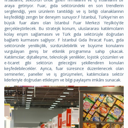
araya getiriyor. Fuar, gıda sektöründeki en son trendlerin
sergilendiği, yeni ürünlerin tanıtıldığı ve iş birliği olanaklarının
keşfedildiği zengin bir deneyim sunuyor.F İstanbul, Türkiye'nin en
büyük fuar alanı olan İstanbul Fuar Merkezi Yeşilköy’de
gerçekleştirilecek. Bu stratejik konum, uluslararası katılımcıların
kolay erişim sağlamasını ve Türk gıda sektörüyle doğrudan
bağlantı kurmasını sağlıyor. F İstanbul Gıda İhracat Fuarı, gıda
sektöründe yenilikçilik, sürdürülebilirlik ve büyüme konularını
vurgulayan geniş bir etkinlik programına sahip çıkacak.
Katılımcılar; dijitalleşme, teknolojik yenilikler, lojistik çözümleri ve
e-ticaret gibi sektörün geleceğini şekillendiren konuları
keşfedebilecekler. Ayrıca, fuar süresince düzenlenecek olan
seminerler, paneller ve iş görüşmeleri, katılımcılara sektör
liderleriyle doğrudan etkileşim ve bilgi paylaşımı imkânı sunacak.