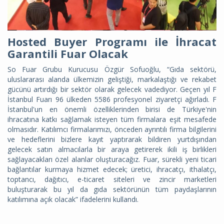
Hosted Buyer Programı ile İhracat
Garantili Fuar Olacak
So Fuar Grubu Kurucusu Özgür Sofuoğlu, “Gıda sektörü,
uluslararası alanda ülkemizin geliştiği, markalaştığı ve rekabet
gücünü artırdığı bir sektör olarak gelecek vadediyor. Geçen yıl F
İstanbul Fuarı 96 ülkeden 5586 profesyonel ziyaretçi ağırladı. F
İstanbul'un en önemli özelliklerinden birisi de Türkiye'nin
ihracatına katkı sağlamak isteyen tüm firmalara eşit mesafede
olmasıdır. Katılımcı firmalarımızı, önceden ayrıntılı firma bilgilerini
ve hedeflerini bizlere kayıt yaptırarak bildiren yurtdışından
gelecek satın almacılarla bir araya getirerek ikili iş birlikleri
sağlayacakları özel alanlar oluşturacağız. Fuar, sürekli yeni ticari
bağlantılar kurmaya hizmet edecek; üretici, ihracatçı, ithalatçı,
toptancı, dağıtıcı, e-ticaret siteleri ve zincir marketleri
buluşturarak bu yıl da gıda sektörünün tüm paydaşlarının
katılımına açık olacak” ifadelerini kullandı.