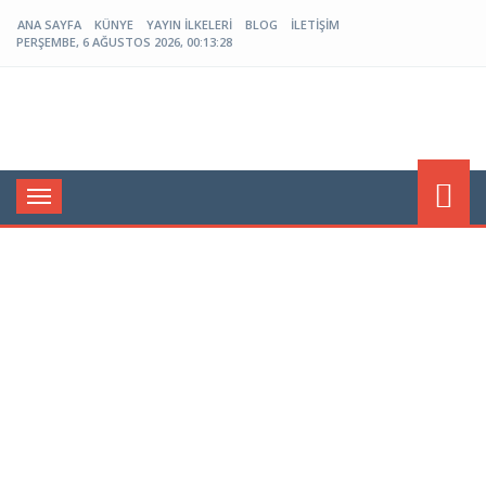
ANA SAYFA
KÜNYE
YAYIN İLKELERI
BLOG
İLETIŞIM
PERŞEMBE, 6 AĞUSTOS 2026, 00:13:28
Menü