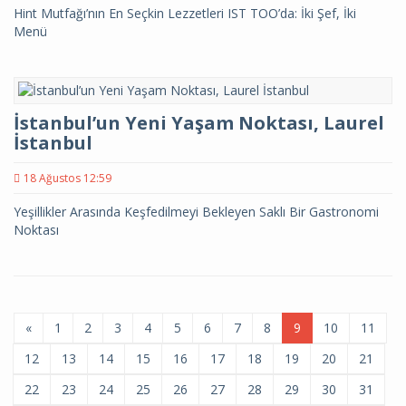
Hint Mutfağı’nın En Seçkin Lezzetleri IST TOO’da: İki Şef, İki
Menü
İstanbul’un Yeni Yaşam Noktası, Laurel
İstanbul
18 Ağustos 12:59
Yeşillikler Arasında Keşfedilmeyi Bekleyen Saklı Bir Gastronomi
Noktası
«
1
2
3
4
5
6
7
8
9
10
11
12
13
14
15
16
17
18
19
20
21
22
23
24
25
26
27
28
29
30
31