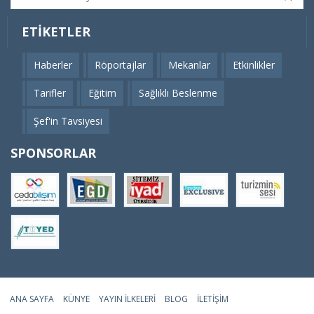
ETIKETLER
Haberler
Röportajlar
Mekanlar
Etkinlikler
Tarifler
Eğitim
Sağlıklı Beslenme
Şef'in Tavsiyesi
SPONSORLAR
ANA SAYFA
KÜNYE
YAYIN İLKELERI
BLOG
İLETIŞIM