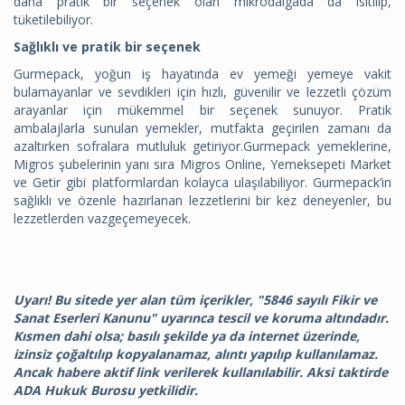
daha pratik bir seçenek olan mikrodalgada da ısıtılıp,
tüketilebiliyor.
Sağlıklı ve pratik bir seçenek
Gurmepack, yoğun iş hayatında ev yemeği yemeye vakit
bulamayanlar ve sevdikleri için hızlı, güvenilir ve lezzetli çözüm
arayanlar için mükemmel bir seçenek sunuyor. Pratik
ambalajlarla sunulan yemekler, mutfakta geçirilen zamanı da
azaltırken sofralara mutluluk getiriyor.Gurmepack yemeklerine,
Migros şubelerinin yanı sıra Migros Online, Yemeksepeti Market
ve Getir gibi platformlardan kolayca ulaşılabiliyor. Gurmepack’in
sağlıklı ve özenle hazırlanan lezzetlerini bir kez deneyenler, bu
lezzetlerden vazgeçemeyecek.
Uyarı! Bu sitede yer alan tüm içerikler, "5846 sayılı Fikir ve
Sanat Eserleri Kanunu" uyarınca tescil ve koruma altındadır.
Kısmen dahi olsa; basılı şekilde ya da internet üzerinde,
izinsiz çoğaltılıp kopyalanamaz, alıntı yapılıp kullanılamaz.
Ancak habere aktif link verilerek kullanılabilir. Aksi taktirde
ADA Hukuk Burosu yetkilidir.