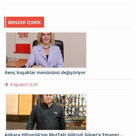
BENZER İÇERIK
Genç kuşaklar menüsünü değiştiriyor
4 Ağustos 13:29
Ankara HiltonSA’nın Mutfağı Göktuğ Güner’e Emanet…