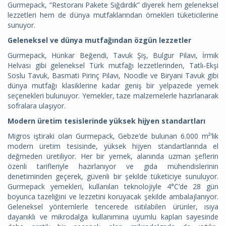
Gurmepack, “Restoranı Pakete Sığdırdık” diyerek hem geleneksel
lezzetleri hem de dünya mutfaklarından örnekleri tüketicilerine
sunuyor.
Geleneksel ve dünya mutfağından özgün lezzetler
Gurmepack, Hünkar Beğendi, Tavuk Şiş, Bulgur Pilavı, İrmik
Helvası gibi geleneksel Türk mutfağı lezzetlerinden, Tatlı-Ekşi
Soslu Tavuk, Basmati Pirinç Pilavı, Noodle ve Biryani Tavuk gibi
dünya mutfağı klasiklerine kadar geniş bir yelpazede yemek
seçenekleri bulunuyor. Yemekler, taze malzemelerle hazırlanarak
sofralara ulaşıyor.
Modern üretim tesislerinde yüksek hijyen standartları
Migros iştiraki olan Gurmepack, Gebze’de bulunan 6.000 m²’lik
modern üretim tesisinde, yüksek hijyen standartlarında el
değmeden üretiliyor. Her bir yemek, alanında uzman şeflerin
özenli tarifleriyle hazırlanıyor ve gıda mühendislerinin
denetiminden geçerek, güvenli bir şekilde tüketiciye sunuluyor.
Gurmepack yemekleri, kullanılan teknolojiyle 4°C’de 28 gün
boyunca tazeliğini ve lezzetini koruyacak şekilde ambalajlanıyor.
Geleneksel yöntemlerle tencerede ısıtılabilen ürünler, ısıya
dayanıklı ve mikrodalga kullanımına uyumlu kapları sayesinde