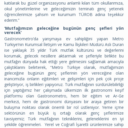
katılarak bu güzel organizasyonu anlamlı kılan tüm okullarımıza,
okul yönetimlerine ve geleceğimizin teminatı genç yetenek
öğrencilerimize şahsım ve kurumum TÜROB adına teşekkür
ederim.”
‘Mutfağımızın geleceğine bugünün genç şefleri yön
verecek’
Gastronometro’da yarışmaya ev sahipliğini yapan Metro
Türkiye’nin Kurumsal İletişim ve Kamu İlişkileri Müdürü Aslı Duran
ise yaklaşık 35 yıldır Türk mutfak kültürünü ve değerlerini
korumak, gelecek nesillere aktarmak ve şefleriyle birlikte bu
mutfağın dünyada hak ettiği yere gelmesini sağlamak amacıyla
çalıştıklarını belirterek, “Metro Türkiye olarak, mutfağımızın
geleceğine bugünün genç şeflerinin yön vereceğine olan
inancımızla onların eğitimleri ve gelişimleri için pek çok proje
geliştiriyor, iş birlikleri yapıyoruz. Türk mutfağının sürdürülebilirliği
için yaptığımız her çalışmada ülkemizin ilk gastronomi keşif
platformu olan Gastronometro, hem bir eğitim ve Ar-Ge
merkezi, hem de gastronomi dünyasını bir araya getiren bir
buluşma noktası olarak önemli bir rol üstleniyor. Yeme içme
sektörünün en büyük iş ortağı olarak genç şeflerimize
tavsiyemiz; Türk mutfağının tekniklerini, geleneklerini en iyi
şekilde öğrenmeleri. Yerel ve Coğrafi İşaretli ürünlerimize sahip