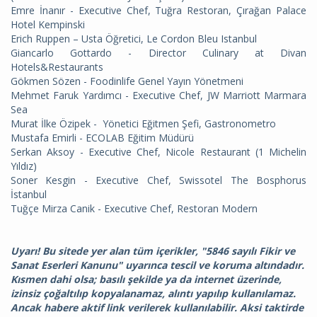
Emre İnanır - Executive Chef, Tuğra Restoran, Çırağan Palace
Hotel Kempinski
Erich Ruppen – Usta Öğretici, Le Cordon Bleu Istanbul
Giancarlo Gottardo - Director Culinary at Divan
Hotels&Restaurants
Gökmen Sözen - Foodinlife Genel Yayın Yönetmeni
Mehmet Faruk Yardımcı - Executive Chef, JW Marriott Marmara
Sea
Murat İlke Özipek - Yönetici Eğitmen Şefi, Gastronometro
Mustafa Emirli - ECOLAB Eğitim Müdürü
Serkan Aksoy - Executive Chef, Nicole Restaurant (1 Michelin
Yıldız)
Soner Kesgin - Executive Chef, Swissotel The Bosphorus
İstanbul
Tuğçe Mirza Canik - Executive Chef, Restoran Modern
Uyarı! Bu sitede yer alan tüm içerikler, "5846 sayılı Fikir ve
Sanat Eserleri Kanunu" uyarınca tescil ve koruma altındadır.
Kısmen dahi olsa; basılı şekilde ya da internet üzerinde,
izinsiz çoğaltılıp kopyalanamaz, alıntı yapılıp kullanılamaz.
Ancak habere aktif link verilerek kullanılabilir. Aksi taktirde