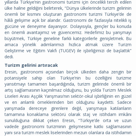
yıllarda Türkiye’nin gastronomi turizmi için öncelikli tercih edilen
ülke haline geldiğini belirterek, “Dünya ülkelerinde turizm gelirinin
önemli bir kısmını oluşturan gastronomi turizmi Türkiye’de de
hâlâ gelişime açık bir alandır. Gastronomi de fazlasıyla nitelikli iş
gücüne ve deneyime dayanıyor. Dolayısıyla, gençler bu konuda
en önemli avantajımız ve güvencemiz. Hedefimiz bu yarışmayı
büyütmek, Türkiye geneline farklı kategorilerle genişletmek. Bu
amaca yönelik adımlarımızı hızlıca atmak üzere Turizm
Geliştirme ve Eğitim Vakfı (TUGEV) ile işbirliğimizi de başlattık”
dedi.
Turizm gelirini artıracak
Eresin, gastronomi açısından birçok ülkeden daha zengin bir
potansiyele sahip olan Türkiye’nin bu özelliğini turizme
yansıtmayı tamamen başardığında, turizm gelirinde önemli bir
artış sağlamasının kaçınılmaz olduğunu, bu yolda Turizm Meslek
Liseleri Arası Aşçılık Yarışması’nın sektör-okul işbirliğinin en güzel
ve en anlamlı örneklerinden biri olduğunu kaydetti. Sadece
yarışmada dereceye girenlere değil, yarışmaya katılanların
tamamına konaklama sektörü olarak staj ve istihdam imkânı
sunulduğuna dikkat çeken Eresin, “Türkiye’de orta ve uzun
vadede gastronomi turizminin gelişmesine katkı sağlamasının
yanı sıra turizm meslek liselerinden mezun olanlara da istihdamın