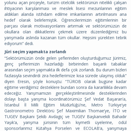
yolunu açan projeyle, turizm otelcilik sektörünün nitelikli çalışan
ihtiyacının karşılanması ve meslek lisesi mezunlarının eğitim
aldıkları alanda istihdam edilme imkanlarının artırılmasını ana
hedef olarak belirlemiştik. Öğrencilerimizin eğitimlerinin bir
parçası olarak motivasyonlarını artırmak ve sektörümüzün de
okullara olan dikkatlerini çekmek üzere düzenlediğimiz bu
yarışmada aslında kazanan tüm okullar. Hepsini yürekten tebrik
ediyorum” dedi.
Jüri seçim yapmakta zorlandı
“Sektörümüzün önde gelen şeflerinden oluşturduğumuz Jürimiz,
genç şeflerimizin hazırladığı birbirinden başarılı tabaklar
arasından seçim yapmakta ilk defa çok zorlandı. Bu durum bizleri
fazlasıyla sevindirdi zira hedeflerimize kısa sürede ulaşmış olduk”
diyen Eresin, şöyle konuştu: “TÜROB olarak bugüne kadar
eğitime verdiğimiz desteklere bundan sonra da kararlılıkla devam
edeceğiz. Yarışmamızın gerçekleştirilmesinde desteklerinden
dolayı başta yarışma koordinatörümüz Şef Vedat Başaran’a,
İstanbul İl Milli Eğitim Müdürlüğü’ne, Metro Türkiye’ye
Gastronometro Direktörü Şef Maximilian Thomae’ye, İTO ve
TUGEV Başkanı Şekib Avdagiç ve TUGEV Başkanvekili Bahadır
Yaşık’a, yarışma jürisinin tüm kıymetli üyelerine, ödül
sponsorlarımız Kütahya Porselen ve ECOLAB’a, yarışmaya