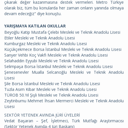
çıkarak değer kazanmasına destek vermeleri. Metro Türkiye
olarak biz, tüm bu konularda her zaman onların yanında olmaya
devam edeceğiz" diye konuştu.
YARIŞMAYA KATILAN OKULLAR
Beyoğlu Katip Mustafa Çelebi Mesleki ve Teknik Anadolu Lisesi
Etiler Mesleki ve Teknik Anadolu Lisesi
Kumburgaz Mesleki ve Teknik Anadolu Lisesi
Küçükçekmece Borsa İstanbul Mesleki ve Teknik Anadolu Lisesi
Sarıyer Vehbi Koç Vakfı Mesleki ve Teknik Anadolu Lisesi
Selahaddin Eyyubi Mesleki ve Teknik Anadolu Lisesi
Selimpaşa Borsa İstanbul Mesleki ve Teknik Anadolu Lisesi
Şenesenevler Mualla Selcanoğlu Mesleki ve Teknik Anadolu
Lisesi
Şile Borsa İstanbul Mesleki ve Teknik Anadolu Lisesi
Tuzla Asım Kibar Mesleki ve Teknik Anadolu Lisesi
TÜROB 50.Yıl Şişli Mesleki ve Teknik Anadolu Lisesi
Zeytinburnu Mehmet İhsan Mermerci Mesleki ve Teknik Anadolu
Lisesi
SEKTÖR YETENEK AVINDA JÜRİ ÜYELERİ
Vedat Başaran – Şef, İşletmeci, Türk Mutfağı Araştırmacısı
(Sektör Yetenek Avında-4 Jüri Başkanı)