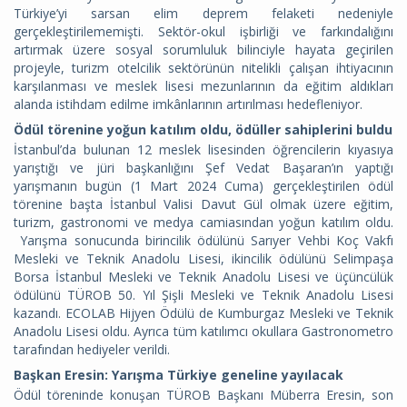
Türkiye’yi sarsan elim deprem felaketi nedeniyle
gerçekleştirilememişti. Sektör-okul işbirliği ve farkındalığını
artırmak üzere sosyal sorumluluk bilinciyle hayata geçirilen
projeyle, turizm otelcilik sektörünün nitelikli çalışan ihtiyacının
karşılanması ve meslek lisesi mezunlarının da eğitim aldıkları
alanda istihdam edilme imkânlarının artırılması hedefleniyor.
Ödül törenine yoğun katılım oldu, ödüller sahiplerini buldu
İstanbul’da bulunan 12 meslek lisesinden öğrencilerin kıyasıya
yarıştığı ve jüri başkanlığını Şef Vedat Başaran’ın yaptığı
yarışmanın bugün (1 Mart 2024 Cuma) gerçekleştirilen ödül
törenine başta İstanbul Valisi Davut Gül olmak üzere eğitim,
turizm, gastronomi ve medya camiasından yoğun katılım oldu.
Yarışma sonucunda birincilik ödülünü Sarıyer Vehbi Koç Vakfı
Mesleki ve Teknik Anadolu Lisesi, ikincilik ödülünü Selimpaşa
Borsa İstanbul Mesleki ve Teknik Anadolu Lisesi ve üçüncülük
ödülünü TÜROB 50. Yıl Şişli Mesleki ve Teknik Anadolu Lisesi
kazandı. ECOLAB Hijyen Ödülü de Kumburgaz Mesleki ve Teknik
Anadolu Lisesi oldu. Ayrıca tüm katılımcı okullara Gastronometro
tarafından hediyeler verildi.
Başkan Eresin: Yarışma Türkiye geneline yayılacak
Ödül töreninde konuşan TÜROB Başkanı Müberra Eresin, son