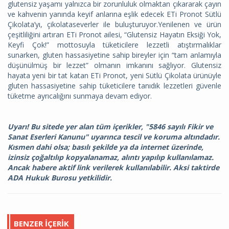
glutensiz yaşamı yalnızca bir zorunluluk olmaktan çıkararak çayın
ve kahvenin yanında keyif anlarına eşlik edecek ETi Pronot Sütlü
Çikolata’yı, çikolataseverler ile buluşturuyor.Yenilenen ve ürün
çeşitliliğini artıran ETi Pronot ailesi, “Glutensiz Hayatın Eksiği Yok,
Keyfi Çok!” mottosuyla tüketicilere lezzetli atıştırmalıklar
sunarken, gluten hassasiyetine sahip bireyler için “tam anlamıyla
düşünülmüş bir lezzet” olmanın imkanını sağlıyor. Glutensiz
hayata yeni bir tat katan ETi Pronot, yeni Sütlü Çikolata ürünüyle
gluten hassasiyetine sahip tüketicilere tanıdık lezzetleri güvenle
tüketme ayrıcalığını sunmaya devam ediyor.
Uyarı! Bu sitede yer alan tüm içerikler, "5846 sayılı Fikir ve
Sanat Eserleri Kanunu" uyarınca tescil ve koruma altındadır.
Kısmen dahi olsa; basılı şekilde ya da internet üzerinde,
izinsiz çoğaltılıp kopyalanamaz, alıntı yapılıp kullanılamaz.
Ancak habere aktif link verilerek kullanılabilir. Aksi taktirde
ADA Hukuk Burosu yetkilidir.
BENZER İÇERIK