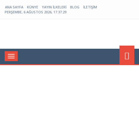
ANA SAYFA
KÜNYE
YAYIN İLKELERI
BLOG
İLETIŞIM
PERŞEMBE, 6 AĞUSTOS 2026, 17:37:30
Menü