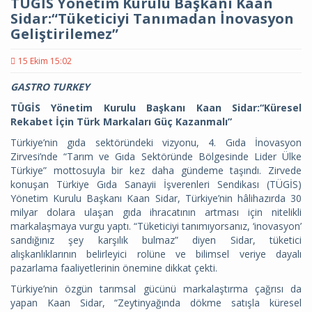
TÜGİS Yönetim Kurulu Başkanı Kaan
Sidar:“Tüketiciyi Tanımadan İnovasyon
Geliştirilemez”
15 Ekim 15:02
GASTRO TURKEY
TÜGİS Yönetim Kurulu Başkanı Kaan Sidar:“Küresel
Rekabet İçin Türk Markaları Güç Kazanmalı”
Türkiye’nin gıda sektöründeki vizyonu, 4. Gıda İnovasyon
Zirvesi’nde “Tarım ve Gıda Sektöründe Bölgesinde Lider Ülke
Türkiye” mottosuyla bir kez daha gündeme taşındı. Zirvede
konuşan Türkiye Gıda Sanayii İşverenleri Sendikası (TÜGİS)
Yönetim Kurulu Başkanı Kaan Sidar, Türkiye’nin hâlihazırda 30
milyar dolara ulaşan gıda ihracatının artması için nitelikli
markalaşmaya vurgu yaptı. “Tüketiciyi tanımıyorsanız, ‘inovasyon’
sandığınız şey karşılık bulmaz” diyen Sidar, tüketici
alışkanlıklarının belirleyici rolüne ve bilimsel veriye dayalı
pazarlama faaliyetlerinin önemine dikkat çekti.
Türkiye’nin özgün tarımsal gücünü markalaştırma çağrısı da
yapan Kaan Sidar, “Zeytinyağında dökme satışla küresel