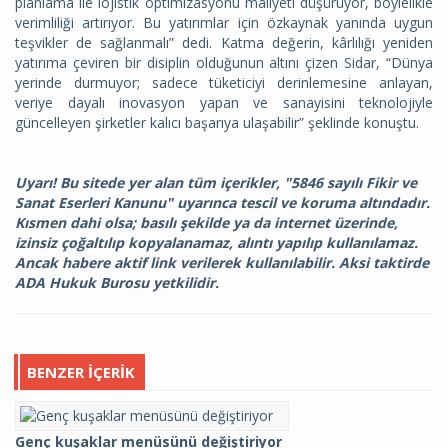
planlama ile lojistik optimizasyonu maliyeti düşürüyor, böylelikle
verimliliği artırıyor. Bu yatırımlar için özkaynak yanında uygun
teşvikler de sağlanmalı” dedi. Katma değerin, kârlılığı yeniden
yatırıma çeviren bir disiplin olduğunun altını çizen Sidar, “Dünya
yerinde durmuyor; sadece tüketiciyi derinlemesine anlayan,
veriye dayalı inovasyon yapan ve sanayisini teknolojiyle
güncelleyen şirketler kalıcı başarıya ulaşabilir” şeklinde konuştu.
Uyarı! Bu sitede yer alan tüm içerikler, "5846 sayılı Fikir ve
Sanat Eserleri Kanunu" uyarınca tescil ve koruma altındadır.
Kısmen dahi olsa; basılı şekilde ya da internet üzerinde,
izinsiz çoğaltılıp kopyalanamaz, alıntı yapılıp kullanılamaz.
Ancak habere aktif link verilerek kullanılabilir. Aksi taktirde
ADA Hukuk Burosu yetkilidir.
BENZER İÇERIK
Genç kuşaklar menüsünü değiştiriyor