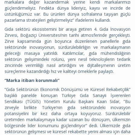
markalara değer kazandırmak yerine kendi markalarımızı
güçlendirmeliyiz. Fındıkta dünya lideriyiz, kayısı ve incirde de
üstünlüğümüz var. Bu ürünleri dünya sofralarına taşıyan güçlü
pazarlama stratejileri geliştirmeliyiz” ifadelerini kullandı.
Gıda sektörü ekosistemini bir araya getiren 4. Gıda İnovasyon
Zirvesi, Boğaziçi Üniversitesi’nin tarihi atmosferinde gerçekleşti.
Zirve kapsamında gün boyunca düzenlenen panellerle gıda
sektöründe inovasyonun, sürdürülebilirliğin ve markalaşmanın
geleceği masaya yatırıldı. Katılımcılar, gıda mühendisliğinin
sektörün gelişimindeki rolünü, yeni nesil teknolojilerin tedarik
zincirinde verimliliği nasıl artırdığını ve dijitalleşmenin üretim
süreçlerine kazandırdığı hız ve kaliteyi örneklerle paylaştı.
“Marka itibarı korunmalı”
“Gıda Sektörünün Ekonomik Dönüşümü ve Küresel Rekabetçilik”
başlıklı panelde konuşan Türkiye Gıda Sanayii İşverenleri
Sendikası (TÜGİS) Yönetim Kurulu Başkanı Kaan Sidar, “Bu
zirveyle birlikte Türkiye’nin gıda sektöründeki inovasyon
potansiyelini bir kez daha ortaya koyuyoruz. Sürdürülebilir
üretimden markalaşmaya kadar uzanan bu dönüşüm, ülkemizin
bölgesinde lider konumunu güçlendiriyor” dedi. Ülkemizde gıda
sektörünün gelişmesi ve küresel rekabette yerini alması için daha