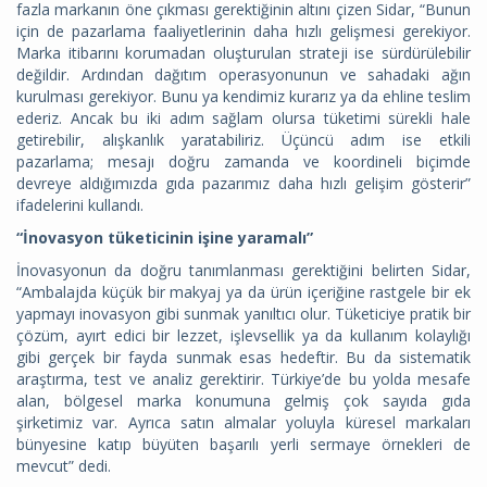
fazla markanın öne çıkması gerektiğinin altını çizen Sidar, “Bunun
için de pazarlama faaliyetlerinin daha hızlı gelişmesi gerekiyor.
Marka itibarını korumadan oluşturulan strateji ise sürdürülebilir
değildir. Ardından dağıtım operasyonunun ve sahadaki ağın
kurulması gerekiyor. Bunu ya kendimiz kurarız ya da ehline teslim
ederiz. Ancak bu iki adım sağlam olursa tüketimi sürekli hale
getirebilir, alışkanlık yaratabiliriz. Üçüncü adım ise etkili
pazarlama; mesajı doğru zamanda ve koordineli biçimde
devreye aldığımızda gıda pazarımız daha hızlı gelişim gösterir”
ifadelerini kullandı.
“İnovasyon tüketicinin işine yaramalı”
İnovasyonun da doğru tanımlanması gerektiğini belirten Sidar,
“Ambalajda küçük bir makyaj ya da ürün içeriğine rastgele bir ek
yapmayı inovasyon gibi sunmak yanıltıcı olur. Tüketiciye pratik bir
çözüm, ayırt edici bir lezzet, işlevsellik ya da kullanım kolaylığı
gibi gerçek bir fayda sunmak esas hedeftir. Bu da sistematik
araştırma, test ve analiz gerektirir. Türkiye’de bu yolda mesafe
alan, bölgesel marka konumuna gelmiş çok sayıda gıda
şirketimiz var. Ayrıca satın almalar yoluyla küresel markaları
bünyesine katıp büyüten başarılı yerli sermaye örnekleri de
mevcut” dedi.