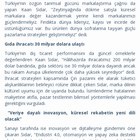
Türkiye’nin özgün tarımsal gücünü markalaştırma çağrısı da
yapan Kaan Sidar, “Zeytinyağında dökme satışla küresel
markalara değer kazandırmak yerine kendi markalarımızı
güçlendirmeliyiz. Fındıkta dünya lideriyiz, kayısı ve incirde de
üstünlüğümüz var. Bu ürünleri dünya sofralarına taşıyan güçlü
pazarlama stratejileri geliştirmeliyiz” dedi.
Gıda ihracatı 30 milyar dolara ulaştı
Türkiye’nin dış ticaret performansını da güncel örneklerle
değerlendiren Kaan Sidar, “Hâlihazırda ihracatımız 200 milyar
dolar bandında, gıda sektörü ise 30 milyar dolara dayandı ancak
bu rakam Avrupa ülkelerinde çok daha yüksek seyrediyor” dedi.
İhracat stratejileri kapsamında Çin pazarını ele alarak tüketici
alışkanlıklarının belirleyici rolüne dikkat çeken Sidar, marka dilinin
kültürel uyumu için de uyarıda bulundu. İsimlendirme hatalarının
maliyetine atıfla, pazar testlerinin bilimsel yöntemlerle yapılması
gerektiğini vurguladı.
“Veriye dayalı inovasyon, küresel rekabetin yeni dili
olacak”
Sanayi tarafında ise inovasyon ve dijitalleşme gündemini öne
çıkaran Sidar, “Endüstri 4.0, otomasyon ve yapay zeka destekli